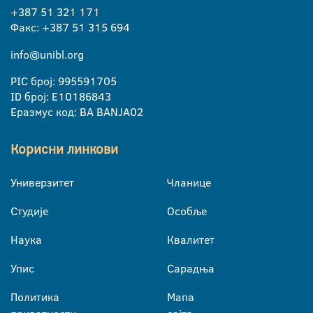
+387 51 321 171
Факс: +387 51 315 694
info@unibl.org
PIC број: 995591705
ID број: E10186843
Еразмус код: BA BANJA02
Корисни линкови
Универзитет
Чланице
Студије
Особље
Наука
Квалитет
Упис
Сарадња
Политика
Мапа