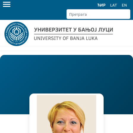
ЋИР
LAT
EN