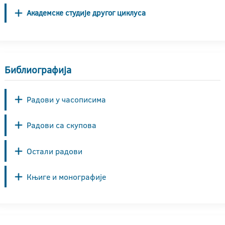
Академске студије другог циклуса
Библиографија
Радови у часописима
Радови са скупова
Остали радови
Књиге и монографије