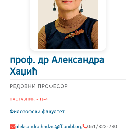
проф. др Александра
Хаџић
РЕДОВНИ ПРОФЕСОР
НАСТАВНИК - II-4
Филозофски факултет
aleksandra.hadzic@ff.unibl.org
051/322-780