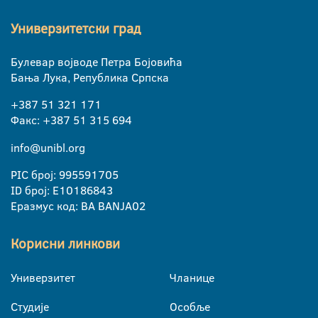
Универзитетски град
Булевар војводе Петра Бојовића
Бања Лука, Република Српска
+387 51 321 171
Факс: +387 51 315 694
info@unibl.org
PIC број: 995591705
ID број: E10186843
Еразмус код: BA BANJA02
Корисни линкови
Универзитет
Чланице
Студије
Особље