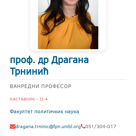
проф. др Драгана
Трнинић
ВАНРЕДНИ ПРОФЕСОР
НАСТАВНИК - II-4
Факултет политичких наука
dragana.trninic@fpn.unibl.org
051/304-017