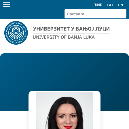
ЋИР
LAT
EN