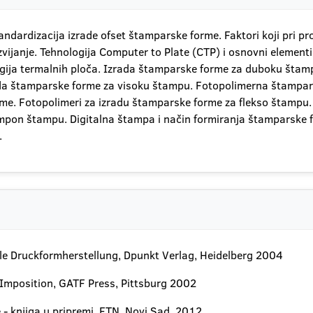
andardizacija izrade ofset štamparske forme. Faktori koji pri 
vijanje. Tehnologija Computer to Plate (CTP) i osnovni elemen
ija termalnih ploča. Izrada štamparske forme za duboku štamp
a štamparske forme za visoku štampu. Fotopolimerna štamparsk
rme. Fotopolimeri za izradu štamparske forme za flekso štamp
mpon štampu. Digitalna štampa i način formiranja štamparske f
.
le Druckformherstellung, Dpunkt Verlag, Heidelberg 2004
l Imposition, GATF Press, Pittsburg 2002
- knjiga u pripremi, FTN, Novi Sad, 2012