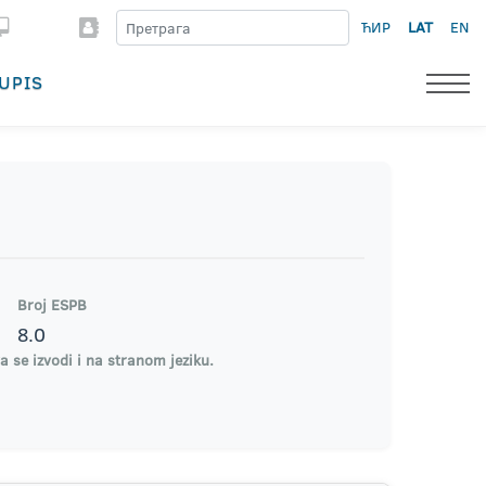
ЋИР
LAT
EN
UPIS
Broj ESPB
8.0
a se izvodi i na stranom jeziku.