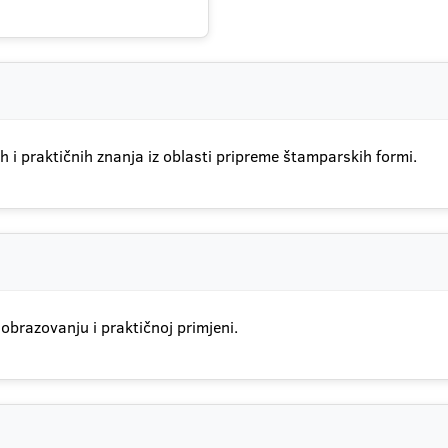
 i praktičnih znanja iz oblasti pripreme štamparskih formi.
obrazovanju i praktičnoj primjeni.