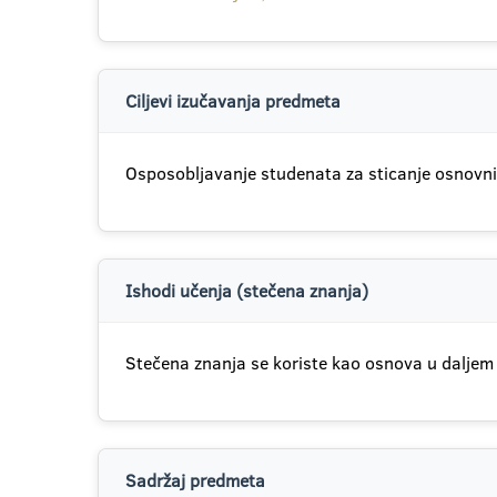
Ciljevi izučavanja predmeta
Osposobljavanje studenata za sticanje osnovnih
Ishodi učenja (stečena znanja)
Stečena znanja se koriste kao osnova u daljem 
Sadržaj predmeta