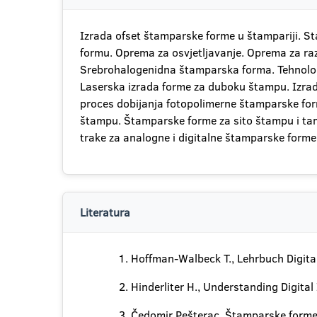
Izrada ofset štamparske forme u štampariji. St
formu. Oprema za osvjetljavanje. Oprema za raz
Srebrohalogenidna štamparska forma. Tehnolog
Laserska izrada forme za duboku štampu. Izrad
proces dobijanja fotopolimerne štamparske fo
štampu. Štamparske forme za sito štampu i ta
trake za analogne i digitalne štamparske forme
Literatura
Hoffman-Walbeck T., Lehrbuch Digita
Hinderliter H., Understanding Digita
Čedomir Pešterac, Štamparske forme 