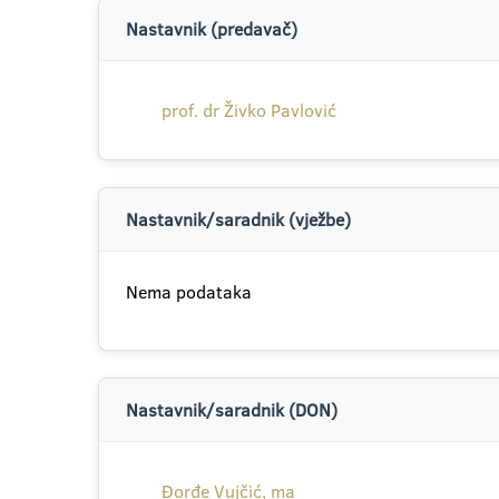
Nastavnik (predavač)
prof. dr Živko Pavlović
Nastavnik/saradnik (vježbe)
Nema podataka
Nastavnik/saradnik (DON)
Đorđe Vujčić, ma