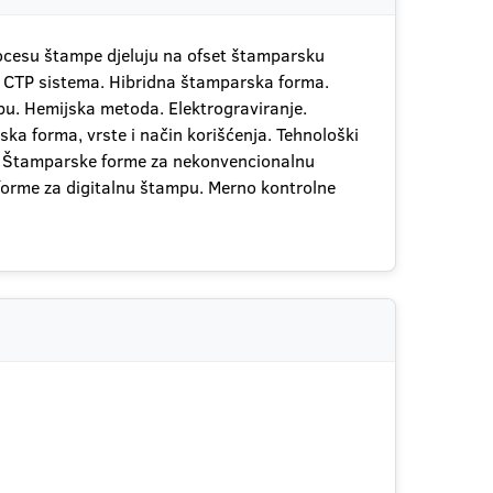
procesu štampe djeluju na ofset štamparsku
ti CTP sistema. Hibridna štamparska forma.
u. Hemijska metoda. Elektrograviranje.
a forma, vrste i način korišćenja. Tehnološki
u. Štamparske forme za nekonvencionalnu
orme za digitalnu štampu. Merno kontrolne