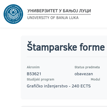
Štamparske forme
Akronim
Status predmeta
B53621
obavezan
Studijski program
Modul
Grafičko inženjerstvo - 240 ECTS