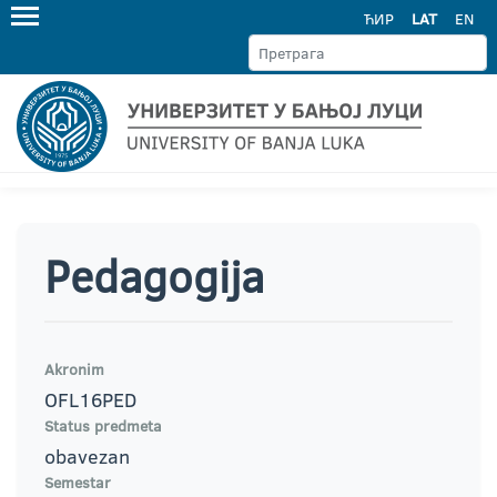
ЋИР
LAT
EN
Pedagogija
Akronim
OFL16PED
Status predmeta
obavezan
Semestar