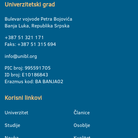
Univerzitetski grad
Bulevar vojvode Petra Bojovića
Banja Luka, Republika Srpska
+387 51 321 171
Faks: +387 51 315 694
info@unibl.org
PIC broj: 995591705
ID broj: E10186843
Erazmus kod: BA BANJA02
Korisni linkovi
Univerzitet
Članice
Studije
Osoblje
Nauka
Kvalitet