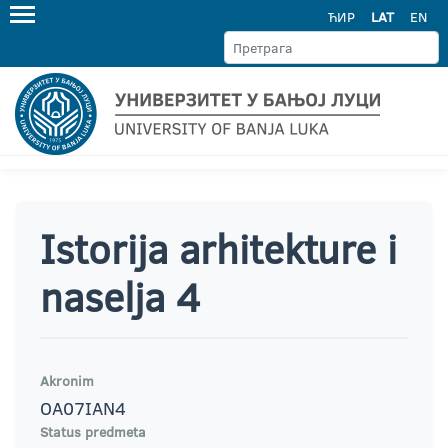
ЋИР
LAT
EN
Istorija arhitekture i
naselja 4
Akronim
OA07IAN4
Status predmeta