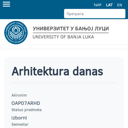
ЋИР
LAT
EN
Arhitektura danas
Akronim
OAP07ARHD
Status predmeta
izborni
Semestar