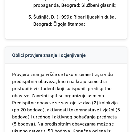
propaganda, Beograd: Službeni glasnik;
Šušnjić, Đ. (1999): Ribari ljudskih duša,
Beograd: Čigoja štampa;
Oblici provjere znanja i ocjenjivanje
Provjera znanja vršće se tokom semestra, u vidu
predispitnih obaveza, kao i na kraju semestra
pristupitisvi studenti koji su ispunili predispitne
obaveze. Završni ispit se organizuje usmeno.
Predispitne obaveze se sastoje iz: dva (2) kolokvija
(po 20 bodova), aktivnosti tokomnastave i vježbi (5
bodova) i urednog i aktivnog pohađanja predmeta
(5 bodova). Na predispitnim obavezama može se
ukupno ostvariti 50 bodova. Konačna ocjena iz