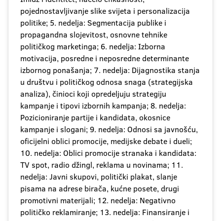
pojednostavljivanje slike svijeta i personalizacija
politike; 5. nedelja: Segmentacija publike i
propagandna slojevitost, osnovne tehnike
političkog marketinga; 6. nedelja: Izborna
motivacija, posredne i neposredne determinante
izbornog ponašanja; 7. nedelja: Dijagnostika stanja
u društvu i političkog odnosa snaga (strategijska
analiza), činioci koji opredeljuju strategiju
kampanje i tipovi izbornih kampanja; 8. nedelja:
Pozicioniranje partije i kandidata, okosnice
kampanje i slogani; 9. nedelja: Odnosi sa javnošću,
oficijelni oblici promocije, medijske debate i dueli;
10. nedelja: Oblici promocije stranaka i kandidata:
TV spot, radio džingl, reklama u novinama; 11.
nedelja: Javni skupovi, politički plakat, slanje
pisama na adrese birača, kućne posete, drugi
promotivni materijali; 12. nedelja: Negativno
političko reklamiranje; 13. nedelja: Finansiranje i