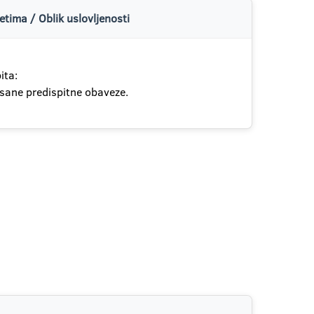
tima / Oblik uslovljenosti
ita:
isane predispitne obaveze.