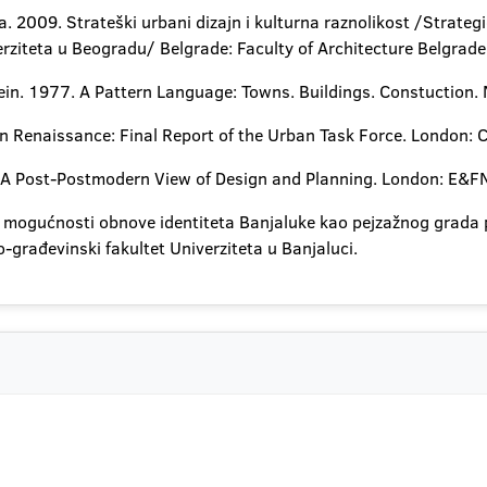
. 2009. Strateški urbani dizajn i kulturna raznolikost /Strateg
erziteta u Beogradu/ Belgrade: Faculty of Architecture Belgrade
tein. 1977. A Pattern Language: Towns. Buildings. Constuction. 
 Renaissance: Final Report of the Urban Task Force. London: Ch
e: A Post-Postmodern View of Design and Planning. London: E&
e mogućnosti obnove identiteta Banjaluke kao pejzažnog grada p
o-građevinski fakultet Univerziteta u Banjaluci.