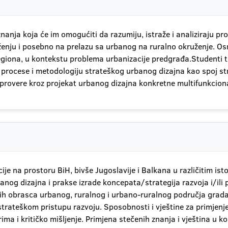
nanja koja će im omogućiti da razumiju, istraže i analiziraju pr
enju i posebno na prelazu sa urbanog na ruralno okruženje. Osn
egiona, u kontekstu problema urbanizacije predgrađa.Studenti 
procese i metodologiju strateškog urbanog dizajna kao spoj str
 provere kroz projekat urbanog dizajna konkretne multifunkciona
e na prostoru BiH, bivše Jugoslavije i Balkana u različitim is
nog dizajna i prakse izrade koncepata/strategija razvoja i/ili p
 obrasca urbanog, ruralnog i urbano-ruralnog područja grada i
rateškom pristupu razvoju. Sposobnosti i vještine za primjenjen
ima i kritičko mišljenje. Primjena stečenih znanja i vještina u 