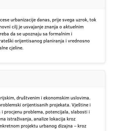
ocese urbanizacije danas, prije svega uzrok, tok
ovni cilj je usvajanje znanja o aktuelnim
treba da se upoznaju sa formalnim i
ateški orijentisanog planiranja i vrednosno
lne cjeline.
torijskim, društvenim i ekonomskim uslovima.
roblemski orijentisanih projekata. Vještine i
 procjenu problema, potencijala, slabosti i
a istraživanja, analize lokacija kroz
konkretnom projektu urbanog dizajna – kroz