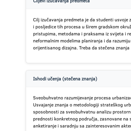
Ciljevi izučavanja predmeta
Cilj izučavanja predmeta je da studenti usvoje z
i posljedice tih procesa u širem gradskom okruž
pristupima, metodama i praksama iz svijeta i r
neformalnim modelima planiranja i da razumiju 
orijentisanog dizajna. Treba da stečena znanja
Ishodi učenja (stečena znanja)
Sveobuhvatno razumijevanje procesa urbanizacij
Usvajanje znanja o metodologiji strateškog urba
sposobnosti za sveobuhvatnu analizu prostornih
prednosti konkretnog područja, zasnovane na st
anketiranje i saradnju sa zainteresovanim akter