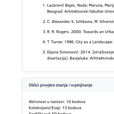
Lazarević Bajec, Nada; Maruna, Marija
Beograd: Arhitektonski fakultet Univ
C. Alexander, S. Ishikawa, M. Silvers
R. R. Rogers. 2000. Towards an Urban
T. Turner. 1996. City as a Landscap
Dijana Simonović. 2014. Istraživanj
disertacija). Banjaluka: Arhitektonsk
Oblici provjere znanja i ocjenjivanje
Aktivnost u nastavi: 10 bodova
Kolokvijumi/Eseji: 15 bodova
Grafički rad: 60 bodova