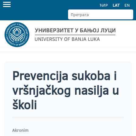
ЋИР
LAT
EN
Prevencija sukoba i
vršnjačkog nasilja u
školi
Akronim