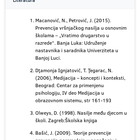
Literatura
Macanović, N., Petrović, J. (2015).
Prevencija vršnjačkog nasilja u osnovnim
školama – „Vratimo drugarstvo u
razrede“. Banja Luka: Udruženje
nastavnika i saradnika Univerziteta u
Banjoj Luci.
Dţamonja Ignjatović, T. Ţegarac, N.
(2006), Medijacija – koncepti i konteksti,
Beograd: Centar za primenjenu
psihologiju, IV deo Medijacija u
obrazovnom sistemu, str 161-193
Olweys, D. (1998). Nasilje među djecom u
školi. Zagreb:Školska knjiga
Bašić, J. (2009). Teorije prevencije