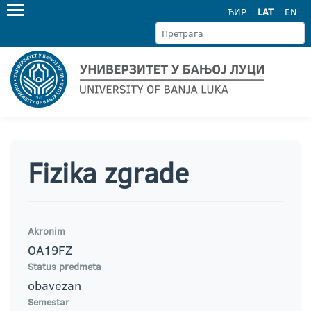
ЋИР
LAT
EN
Fizika zgrade
Akronim
OA19FZ
Status predmeta
obavezan
Semestar