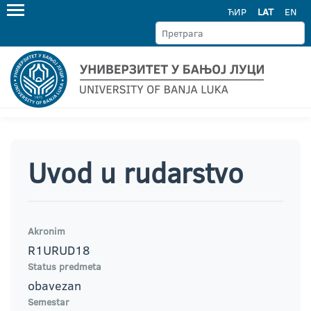
ЋИР
LAT
EN
Uvod u rudarstvo
Akronim
R1URUD18
Status predmeta
obavezan
Semestar