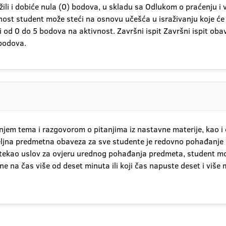
žili i dobiće nula (0) bodova, u skladu sa Odlukom o praćenju 
ost student može steći na osnovu učešća u israživanju koje će
ći od 0 do 5 bodova na aktivnost. Završni ispit Završni ispit ob
 bodova.
njem tema i razgovorom o pitanjima iz nastavne materije, kao i 
meljna predmetna obaveza za sve studente je redovno pohađanje n
stekao uslov za ovjeru urednog pohađanja predmeta, student mož
 na čas više od deset minuta ili koji čas napuste deset i više 