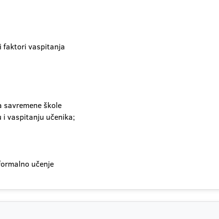
i faktori vaspitanja
nja savremene škole
 i vaspitanju učenika;
nformalno učenje