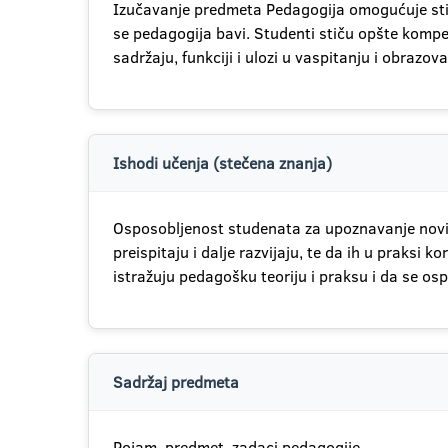
Izučavanje predmeta Pedagogija omogućuje stic
se pedagogija bavi. Studenti stiču opšte komp
sadržaju, funkciji i ulozi u vaspitanju i obrazova
Ishodi učenja (stečena znanja)
Osposobljenost studenata za upoznavanje novih
preispitaju i dalje razvijaju, te da ih u praksi
istražuju pedagošku teoriju i praksu i da se os
Sadržaj predmeta
Pojam, predmet, zadaci pedagogije