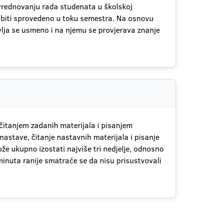
i vrednovanju rada studenata u školskoj
 biti sprovedeno u toku semestra. Na osnovu
avlja se usmeno i na njemu se provjerava znanje
čitanjem zadanih materijala i pisanjem
astave, čitanje nastavnih materijala i pisanje
e ukupno izostati najviše tri nedjelje, odnosno
minuta ranije smatraće se da nisu prisustvovali