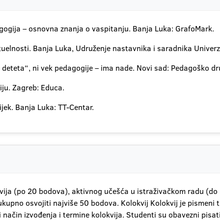
dagogija – osnovna znanja o vaspitanju. Banja Luka: GrafoMark.
elnosti. Banja Luka, Udruženje nastavnika i saradnika Univerzi
k deteta“, ni vek pedagogije – ima nade. Novi sad: Pedagoško dr
ju. Zagreb: Educa.
ijek. Banja Luka: TT-Centar.
kvija (po 20 bodova), aktivnog učešća u istraživačkom radu (do 
no osvojiti najviše 50 bodova. Kolokvij Kolokvij je pismeni tes
ačin izvođenja i termine kolokvija. Studenti su obavezni pisati k