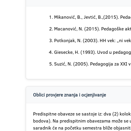
Mikanović, B., Jevtić, B.,(2015). Pe
Macanović, N. (2015). Pedagoške aktu
Potkonjak, N. (2003). HH vek: „ni ve
Giesecke, H. (1993). Uvod u pedagogi
Suzić, N. (2005). Pedagogija za XXI v
Oblici provjere znanja i ocjenjivanje
Predispitne obaveze se sastoje iz: dva (2) kolo
bodova). Na predispitnim obavezama može se ukup
saradnik će na početku semestra bliže objasniti n