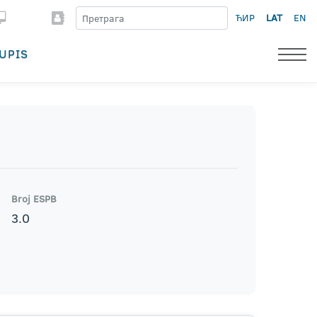
ЋИР
LAT
EN
UPIS
Broj ESPB
3.0