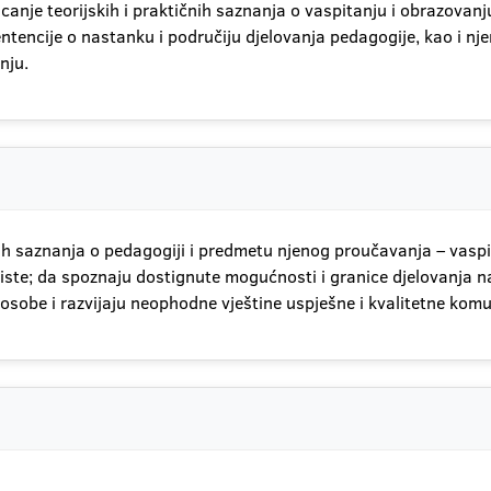
anje teorijskih i praktičnih saznanja o vaspitanju i obrazov
entencije o nastanku i područiju djelovanja pedagogije, kao i
nju.
 saznanja o pedagogiji i predmetu njenog proučavanja – vaspit
 koriste; da spoznaju dostignute mogućnosti i granice djelovanja
posobe i razvijaju neophodne vještine uspješne i kvalitetne kom