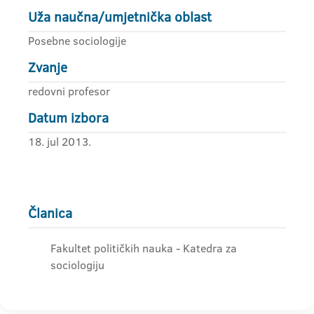
Uža naučna/umjetnička oblast
Posebne sociologije
Zvanje
redovni profesor
Datum izbora
18. jul 2013.
Članica
Fakultet političkih nauka - Katedra za
sociologiju