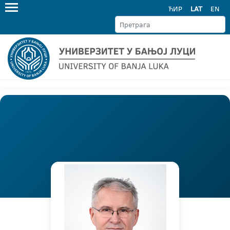
ЋИР
LAT
EN