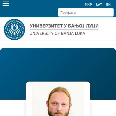
ЋИР
LAT
EN