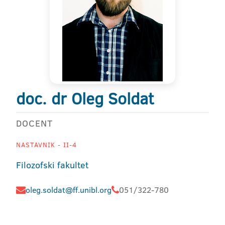
doc. dr Oleg Soldat
DOCENT
NASTAVNIK - II-4
Filozofski fakultet
oleg.soldat@ff.unibl.org
051/322-780