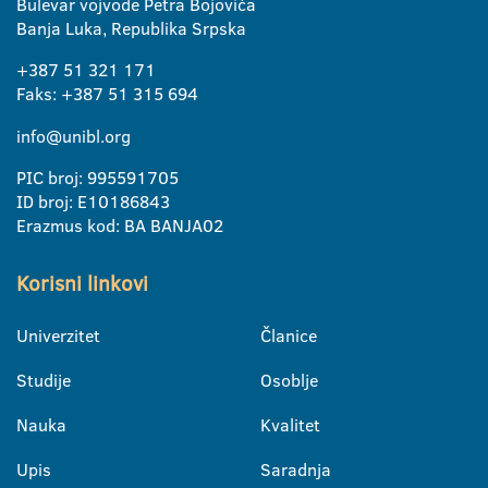
Bulevar vojvode Petra Bojovića
Banja Luka, Republika Srpska
+387 51 321 171
Faks: +387 51 315 694
info@unibl.org
PIC broj: 995591705
ID broj: E10186843
Erazmus kod: BA BANJA02
Korisni linkovi
Univerzitet
Članice
Studije
Osoblje
Nauka
Kvalitet
Upis
Saradnja