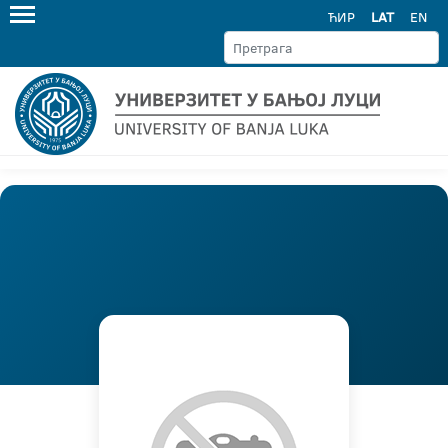
ЋИР
LAT
EN