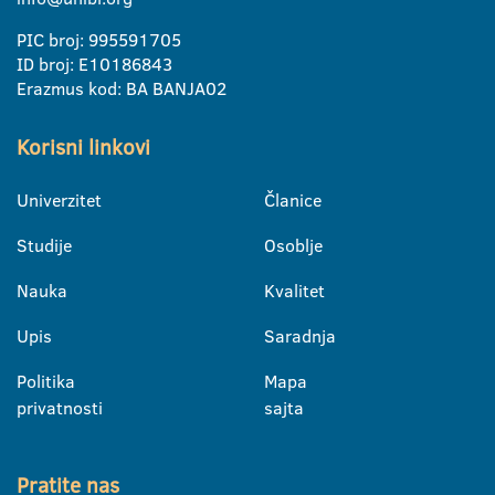
PIC broj: 995591705
ID broj: E10186843
Erazmus kod: BA BANJA02
Korisni linkovi
Univerzitet
Članice
Studije
Osoblje
Nauka
Kvalitet
Upis
Saradnja
Politika
Mapa
privatnosti
sajta
Pratite nas