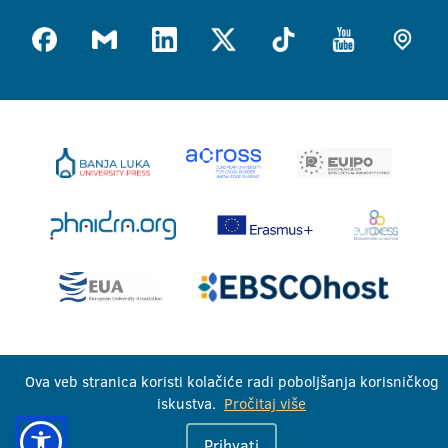
Univerzitet u Banjoj Luci © 2026
Ova veb stranica koristi kolačiće radi poboljšanja korisničkog
Sva prava zadržana
iskustva.
Pročitaj više
Prihvati