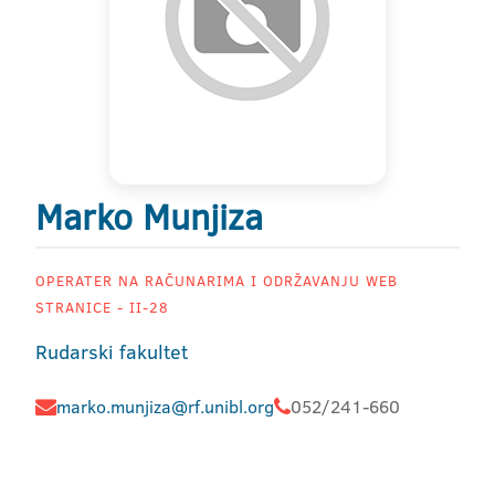
Marko Munjiza
OPERATER NA RAČUNARIMA I ODRŽAVANJU WEB
STRANICE - II-28
Rudarski fakultet
marko.munjiza@rf.unibl.org
052/241-660