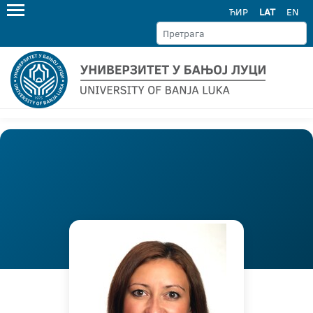
ЋИР
LAT
EN