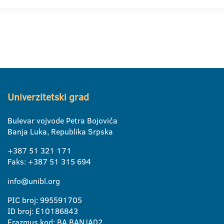
Univerzitetski grad
Bulevar vojvode Petra Bojovića
Banja Luka, Republika Srpska
+387 51 321 171
Faks: +387 51 315 694
info@unibl.org
PIC broj: 995591705
ID broj: E10186843
Erazmus kod: BA BANJA02