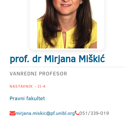
prof. dr Mirjana Miškić
VANREDNI PROFESOR
NASTAVNIK - II-4
Pravni fakultet
mirjana.miskic@pf.unibl.org
051/339-019