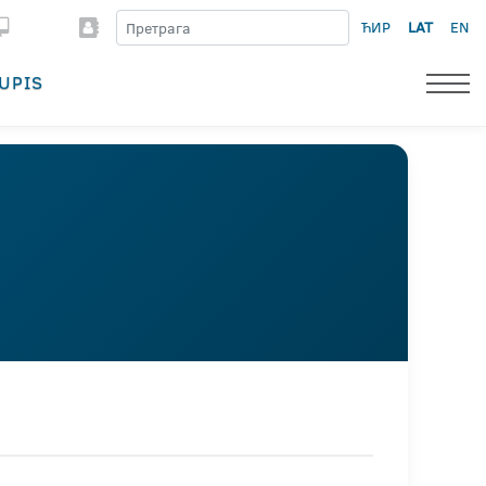
ЋИР
LAT
EN
UPIS