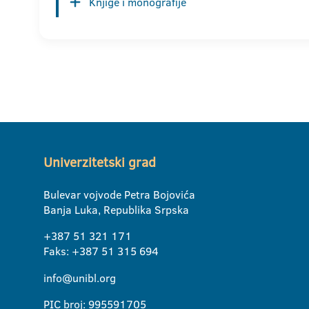
Knjige i monografije
Univerzitetski grad
Bulevar vojvode Petra Bojovića
Banja Luka, Republika Srpska
+387 51 321 171
Faks: +387 51 315 694
info@unibl.org
PIC broj: 995591705