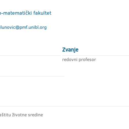
o-matematički fakultet
ilunovic@pmf.unibl.org
Zvanje
redovni profesor
štitu životne sredine