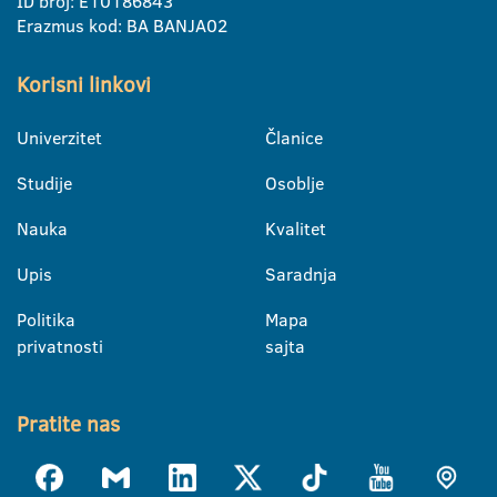
ID broj: E10186843
Erazmus kod: BA BANJA02
Korisni linkovi
Univerzitet
Članice
Studije
Osoblje
Nauka
Kvalitet
Upis
Saradnja
Politika
Mapa
privatnosti
sajta
Pratite nas