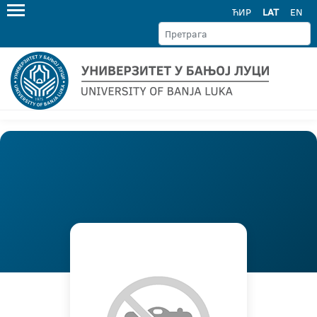
ЋИР
LAT
EN