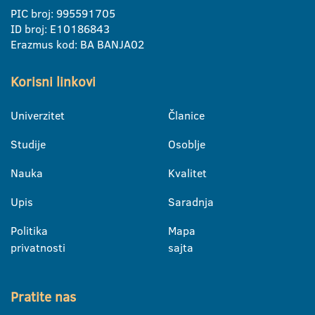
PIC broj: 995591705
ID broj: E10186843
Erazmus kod: BA BANJA02
Korisni linkovi
Univerzitet
Članice
Studije
Osoblje
Nauka
Kvalitet
Upis
Saradnja
Politika
Mapa
privatnosti
sajta
Pratite nas