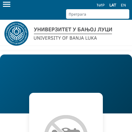
ЋИР
LAT
EN