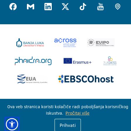
Univerzitet u Banjoj Luci © 2026
Ova veb stranica koristi kolačiće radi poboljšanja korisničkog
Sva prava zadržana
iskustva.
Pročitaj više
Prihvati