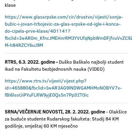
klase
https://www.glassrpske.com/cir/drustvo/vijesti/sonja-
bubic-i-jovan-trbojevic-za-glas-srpske-od-igle-i-konca-
do-cipela-prve-klase/401141?
fbclid=IwAR0m_KfncJMEHnrRM3YVUfqNpbWmDFjfvuVvZC9Z
M-h84RZCY6uJ9M
RTRS, 6.3. 2022. godine -
Duško Baškalo najbolji student
ikad na Fakultetu bezbjednosnih nauka (VIDEO)
https://www.rtrs.tv/vijesti/vijest.php?
id=465880&fbclid=IwAR3AG9lNDWGAMHMoNOBYV7x-
fBi6lsoUiPYuFLRW9yjE0Qs5n7PpItIT0ic
SRNA/VEČERNJE NOVOSTI, 28. 2. 2022. godine
- Olakšice
za buduće studente Rudarskog fakulteta: Studij 84 KM
godišnje, smještaj 60 KM mjesečno