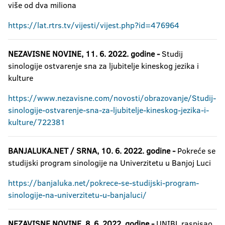
više od dva miliona
https://lat.rtrs.tv/vijesti/vijest.php?id=476964
NEZAVISNE NOVINE, 11. 6. 2022. godine -
Studij
sinologije ostvarenje sna za ljubitelje kineskog jezika i
kulture
https://www.nezavisne.com/novosti/obrazovanje/Studij-
sinologije-ostvarenje-sna-za-ljubitelje-kineskog-jezika-i-
kulture/722381
BANJALUKA.NET
/
SRNA
, 10. 6. 2022. godine -
Pokreće se
studijski program sinologije na Univerzitetu u Banjoj Luci
https://banjaluka.net/pokrece-se-studijski-program-
sinologije-na-univerzitetu-u-banjaluci/
NEZAVISNE NOVINE,
8. 6. 2022. godine -
UNIBL raspisao