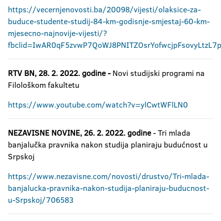
https://vecernjenovosti.ba/20098/vijesti/olaksice-za-
buduce-studente-studij-84-km-godisnje-smjestaj-60-km-
mjesecno-najnovije-vijesti/?
fbclid=IwAR0qF5zvwP7QoWJ8PNITZOsrYofwcjpFsovyLtzL7
RTV BN, 28. 2. 2022. godine -
Novi studijski programi na
Filološkom fakultetu
https://www.youtube.com/watch?v=ylCwtWFlLN0
NEZAVISNE NOVINE, 26. 2. 2022. godine
- Tri mlada
banjalučka pravnika nakon studija planiraju budućnost u
Srpskoj
https://www.nezavisne.com/novosti/drustvo/Tri-mlada-
banjalucka-pravnika-nakon-studija-planiraju-buducnost-
u-Srpskoj/706583