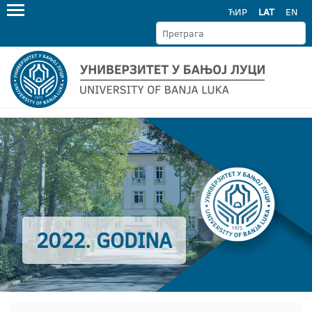
ЋИР
LAT
EN
2022. GODINA