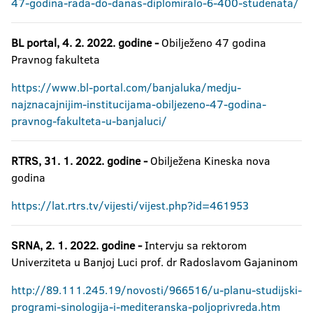
47-godina-rada-do-danas-diplomiralo-6-400-studenata/
BL portal, 4. 2. 2022. godine -
Obilježeno 47 godina
Pravnog fakulteta
https://www.bl-portal.com/banjaluka/medju-
najznacajnijim-institucijama-obiljezeno-47-godina-
pravnog-fakulteta-u-banjaluci/
RTRS, 31. 1. 2022. godine -
Obilježena Kineska nova
godina
https://lat.rtrs.tv/vijesti/vijest.php?id=461953
SRNA, 2. 1. 2022. godine -
Intervju sa rektorom
Univerziteta u Banjoj Luci prof. dr Radoslavom Gajaninom
http://89.111.245.19/novosti/966516/u-planu-studijski-
programi-sinologija-i-mediteranska-poljoprivreda.htm