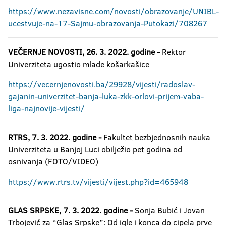
https://www.nezavisne.com/novosti/obrazovanje/UNIBL-
ucestvuje-na-17-Sajmu-obrazovanja-Putokazi/708267
VEČERNJE NOVOSTI, 26. 3. 2022. godine -
Rektor
Univerziteta ugostio mlade košarkašice
https://vecernjenovosti.ba/29928/vijesti/radoslav-
gajanin-univerzitet-banja-luka-zkk-orlovi-prijem-vaba-
liga-najnovije-vijesti/
RTRS, 7. 3. 2022. godine -
Fakultet bezbjednosnih nauka
Univerziteta u Banjoj Luci obilježio pet godina od
osnivanja (FOTO/VIDEO)
https://www.rtrs.tv/vijesti/vijest.php?id=465948
GLAS SRPSKE, 7. 3. 2022. godine
-
Sonja Bubić i Jovan
Trbojević za “Glas Srpske”: Od igle i konca do cipela prve