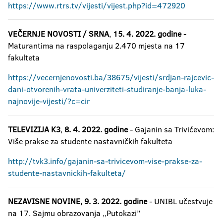
https://www.rtrs.tv/vijesti/vijest.php?id=472920
VEČERNJ
E NOVOSTI / SRNA
,
15. 4. 2022
. godine
-
Maturantima na raspolaganju 2.470 mjesta na 17
fakulteta
https://vecernjenovosti.ba/38675/vijesti/srdjan-rajcevic-
dani-otvorenih-vrata-univerziteti-studiranje-banja-luka-
najnovije-vijesti/?c=cir
TELEVIZIJA K3
,
8. 4. 2022. godine
- Gajanin sa Trivićevom:
Više prakse za studente nastavničkih fakulteta
http://tvk3.info/gajanin-sa-trivicevom-vise-prakse-za-
studente-nastavnickih-fakulteta/
NEZAVISNE NOVINE, 9. 3. 2022. godine
- UNIBL učestvuje
na 17. Sajmu obrazovanja ,,Putokazi’’