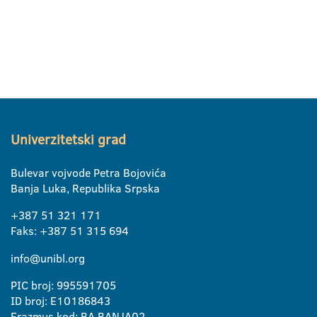
Univerzitetski grad
Bulevar vojvode Petra Bojovića
Banja Luka, Republika Srpska
+387 51 321 171
Faks: +387 51 315 694
info@unibl.org
PIC broj: 995591705
ID broj: E10186843
Erazmus kod: BA BANJA02