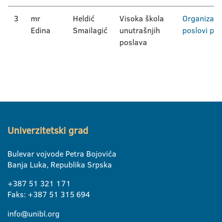
3
mr
Heldić
Visoka škola
Organizacij
Edina
Smailagić
unutrašnjih
poslovi poli
poslava
Univerzitetski grad
Bulevar vojvode Petra Bojovića
Banja Luka, Republika Srpska
+387 51 321 171
Faks: +387 51 315 694
info@unibl.org