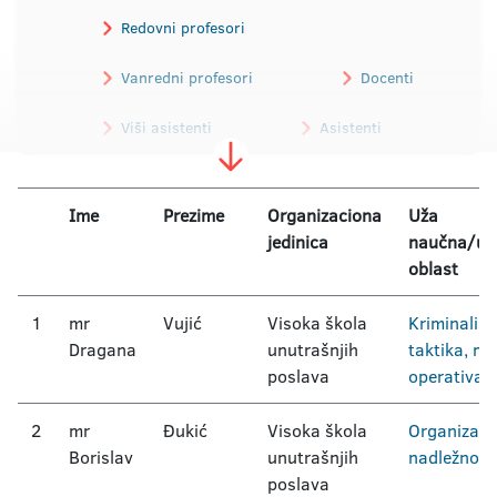
Redovni profesori
Vanredni profesori
Docenti
Viši asistenti
Asistenti
Predavač visoke škole
Ime
Prezime
Organizaciona
Uža
jedinica
naučna/um
Nastavnik stranog jezika
oblast
1
mr
Vujić
Visoka škola
Kriminalist
Dragana
unutrašnjih
taktika, me
poslava
operativa
2
mr
Đukić
Visoka škola
Organizacij
Borislav
unutrašnjih
nadležnost 
poslava