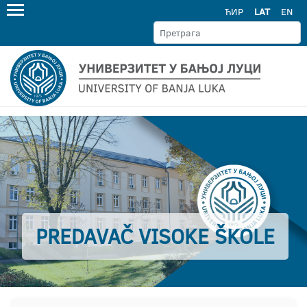
ЋИР
LAT
EN
PREDAVAČ VISOKE ŠKOLE