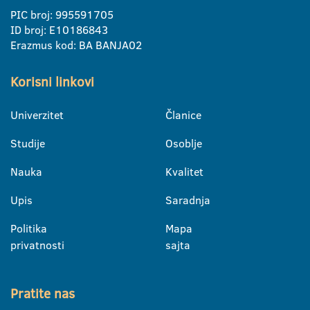
PIC broj: 995591705
ID broj: E10186843
Erazmus kod: BA BANJA02
Korisni linkovi
Univerzitet
Članice
Studije
Osoblje
Nauka
Kvalitet
Upis
Saradnja
Politika
Mapa
privatnosti
sajta
Pratite nas