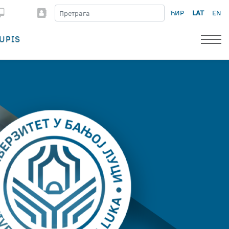
ЋИР
LAT
EN
UPIS