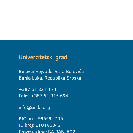
Univerzitetski grad
Bulevar vojvode Petra Bojovića
Banja Luka, Republika Srpska
+387 51 321 171
Faks: +387 51 315 694
info@unibl.org
PIC broj: 995591705
ID broj: E10186843
Erazmus kod: BA BANJA02