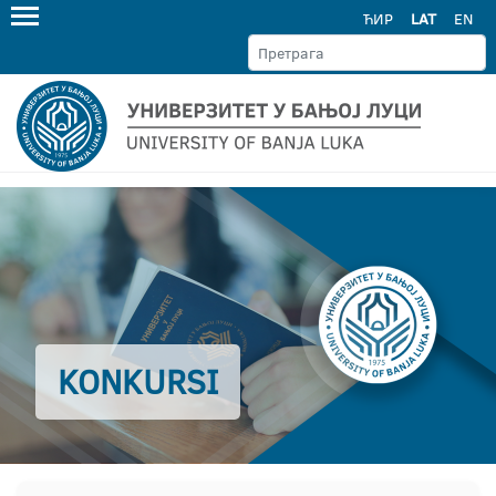
ЋИР
LAT
EN
KONKURSI