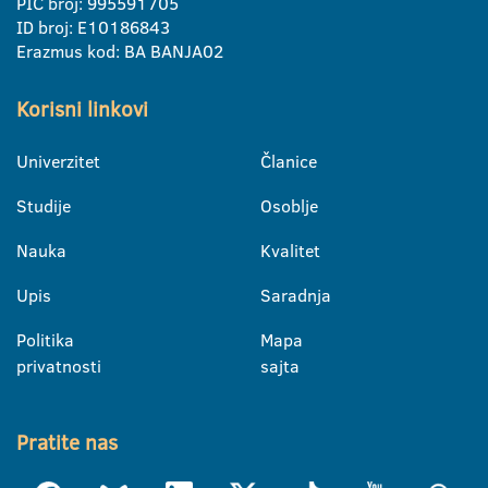
PIC broj: 995591705
ID broj: E10186843
Erazmus kod: BA BANJA02
Korisni linkovi
Univerzitet
Članice
Studije
Osoblje
Nauka
Kvalitet
Upis
Saradnja
Politika
Mapa
privatnosti
sajta
Pratite nas