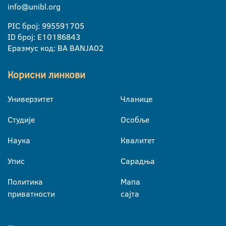
info@unibl.org
PIC број: 995591705
ID број: E10186843
Еразмус код: BA BANJA02
Корисни линкови
Универзитет
Чланице
Студије
Особље
Наука
Квалитет
Упис
Сарадња
Политика
Мапа
приватности
сајта