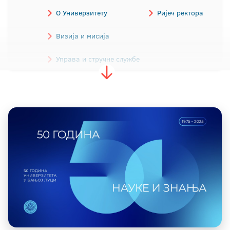
О Универзитету
Ријеч ректора
Визија и мисија
Управа и стручне службе
Историјат
Прописи
Алумни
Акредитација
Јавне набавке
Донатори
Фотогалерија
Видео галерија
Визуелни идентитет
Контакт