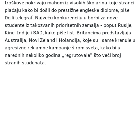
troškove pokrivaju mahom iz visokih školarina koje stranci
plaćaju kako bi došli do prestižne engleske diplome, piše
Dejli telegraf. Najveću konkurenciju u borbi za nove
studente iz takozvanih prioritetnih zemalja - poput Rusije,
Kine, Indije i SAD, kako piše list, Britancima predstavljaju
Australija, Novi Zeland i Holandija, koje su i same krenule u
agresivne reklamne kampanje širom sveta, kako bi u
narednih nekoliko godina „regrutovale” što veći broj
stranih studenata.