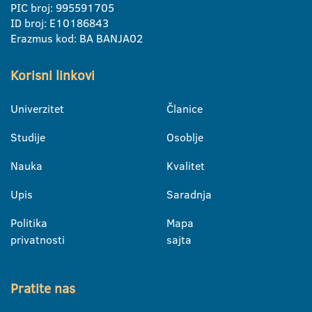
PIC broj: 995591705
ID broj: E10186843
Erazmus kod: BA BANJA02
Korisni linkovi
Univerzitet
Članice
Studije
Osoblje
Nauka
Kvalitet
Upis
Saradnja
Politika
Mapa
privatnosti
sajta
Pratite nas