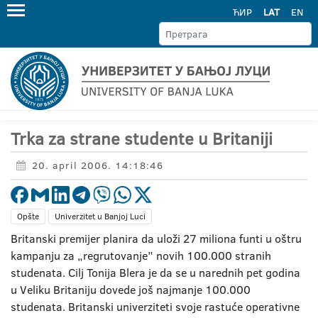
ЋИР
LAT
EN
Trka za strane studente u Britaniji
20. april 2006. 14:18:46
Opšte
Univerzitet u Banjoj Luci
Britanski premijer planira da uloži 27 miliona funti u oštru
kampanju za „regrutovanje” novih 100.000 stranih
studenata. Cilj Tonija Blera je da se u narednih pet godina
u Veliku Britaniju dovede još najmanje 100.000
studenata. Britanski univerziteti svoje rastuće operativne