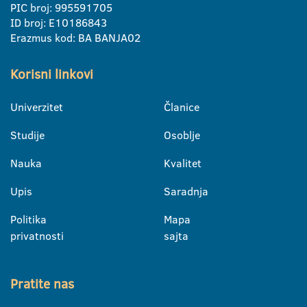
PIC broj: 995591705
ID broj: E10186843
Erazmus kod: BA BANJA02
Korisni linkovi
Univerzitet
Članice
Studije
Osoblje
Nauka
Kvalitet
Upis
Saradnja
Politika
Mapa
privatnosti
sajta
Pratite nas