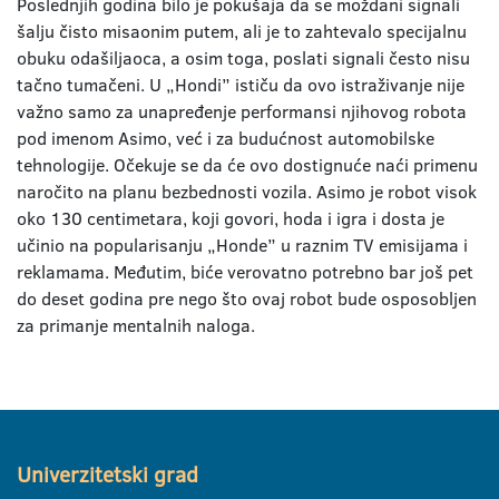
Poslednjih godina bilo je pokušaja da se moždani signali
šalju čisto misaonim putem, ali je to zahtevalo specijalnu
obuku odašiljaoca, a osim toga, poslati signali često nisu
tačno tumačeni. U „Hondi” ističu da ovo istraživanje nije
važno samo za unapređenje performansi njihovog robota
pod imenom Asimo, već i za budućnost automobilske
tehnologije. Očekuje se da će ovo dostignuće naći primenu
naročito na planu bezbednosti vozila. Asimo je robot visok
oko 130 centimetara, koji govori, hoda i igra i dosta je
učinio na popularisanju „Honde” u raznim TV emisijama i
reklamama. Međutim, biće verovatno potrebno bar još pet
do deset godina pre nego što ovaj robot bude osposobljen
za primanje mentalnih naloga.
Univerzitetski grad