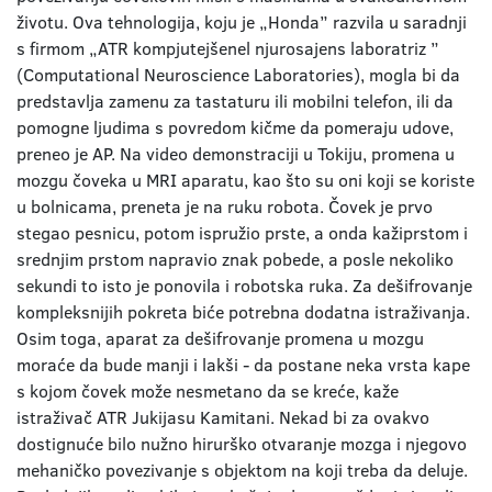
životu. Ova tehnologija, koju je „Honda” razvila u saradnji
s firmom „ATR kompjutejšenel njurosajens laboratriz ”
(Computational Neuroscience Laboratories), mogla bi da
predstavlja zamenu za tastaturu ili mobilni telefon, ili da
pomogne ljudima s povredom kičme da pomeraju udove,
preneo je AP. Na video demonstraciji u Tokiju, promena u
mozgu čoveka u MRI aparatu, kao što su oni koji se koriste
u bolnicama, preneta je na ruku robota. Čovek je prvo
stegao pesnicu, potom ispružio prste, a onda kažiprstom i
srednjim prstom napravio znak pobede, a posle nekoliko
sekundi to isto je ponovila i robotska ruka. Za dešifrovanje
kompleksnijih pokreta biće potrebna dodatna istraživanja.
Osim toga, aparat za dešifrovanje promena u mozgu
moraće da bude manji i lakši - da postane neka vrsta kape
s kojom čovek može nesmetano da se kreće, kaže
istraživač ATR Jukijasu Kamitani. Nekad bi za ovakvo
dostignuće bilo nužno hirurško otvaranje mozga i njegovo
mehaničko povezivanje s objektom na koji treba da deluje.