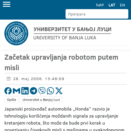
ЋИР
LAT
EN
Začetak upravljanja robotom putem
misli
28. maj 2006. 15:48:09
Opšte
Univerzitet u Banjoj Luci
Japanski proizvođač automobila „Honda” razvio je
tehnologiju korišćenja moždanih signala za upravljanje
kretanjem robota, što može da bude prvi korak u
povezivanju čovekovih misli s mašinama u svakodnevnom