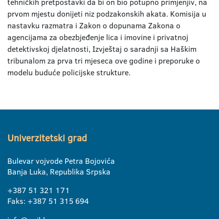
tehničkih pretpostavki da bi on bio potupno primjenjiv, na
prvom mjestu donijeti niz podzakonskih akata. Komisija u
nastavku razmatra i Zakon o dopunama Zakona o
agencijama za obezbjeđenje lica i imovine i privatnoj
detektivskoj djelatnosti, Izvještaj o saradnji sa Haškim
tribunalom za prva tri mjeseca ove godine i preporuke o
modelu buduće policijske strukture.
Univerzitetski grad
Bulevar vojvode Petra Bojovića
Banja Luka, Republika Srpska
+387 51 321 171
Faks: +387 51 315 694