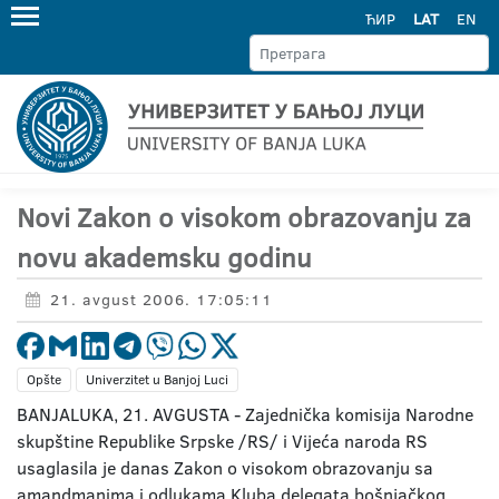
ЋИР
LAT
EN
Novi Zakon o visokom obrazovanju za
novu akademsku godinu
21. avgust 2006. 17:05:11
Opšte
Univerzitet u Banjoj Luci
BANJALUKA, 21. AVGUSTA - Zajednička komisija Narodne
skupštine Republike Srpske /RS/ i Vijeća naroda RS
usaglasila je danas Zakon o visokom obrazovanju sa
amandmanima i odlukama Kluba delegata bošnjačkog