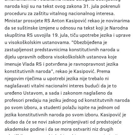
naroda koji su na tekst ovog zakona 31. jula pokrenuli
proceduru za zaštitu vitalnog nacionalnog interesa.
Ministar prosvjete RS Anton Kasipović rekao je novinarima
da se suštinske izmjene u odnosu na tekst koji je Narodna
skupština RS usvojila 19. jula, tiču upotrebe jezika i uprave
u visokoškolskim ustanovama. "Obezbijeđena je
zastupljenost predstavnicima konstitutivnih naroda u
dijelu upravnih odbora visokoškolskih ustanova koje
imenuje Vlada RS i potvrđena je ravnopravnost jezika
konstitutivnih naroda", rekao je Kasipović. Prema
njegovim riječima u upotrebi jezika nije trebalo ni
naglašavati vitalni nacionalni interes budući da je to
uređeno Ustavom, a sada i zakonom naglašeno da
profesori predaju na jeziku jednog od konstitutvnih naroda
po svom izboru, a studenti polažu ispite na jednom od
jezika konstitutivnih naroda po svom izboru. Kasipović je
dodao da će se novi zakon primjenjivati od predstojeće
akademske godine i da se mora ostvariti niz drugih