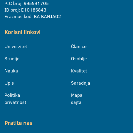
PIC broj: 995591705
ID broj: E10186843
Erazmus kod: BA BANJA02
Korisni linkovi
Univerzitet
Članice
Studije
Osoblje
Nauka
Kvalitet
Upis
Saradnja
Politika
Mapa
privatnosti
sajta
Pratite nas