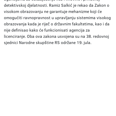
detektivskoj djelatnosti. Ramiz Salkić je rekao da Zakon o
visokom obrazovanju ne garantuje mehanizme koji će
omogućiti ravnopravnost u upravljanju sistemima visokog
obrazovanja kada je riječ o državnim fakultetima, kao i da
nije definisao kako će funkcionisati agencija za
licenciranje. Oba ova zakona usvojena su na 38. redovnoj
sjednici Narodne skupštine RS održane 19. jula.