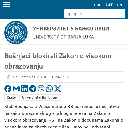
ЋИР
LAT
EN
Bošnjaci blokirali Zakon o visokom
obrazovanju
01. avgust 2006. 08:42:59
Opšte
Univerzitet u Banjoj Luci
Klub Bošnjaka u Vijeću naroda RS pokrenuo je inicijativu
na zaštitu nacionalnog vitalnog interesa na Zakon o
visokom obrazovanju RS i na Zakon o dopunama Zakona o
agencijama za obezbjeđenje lica i imovine i privatnoj