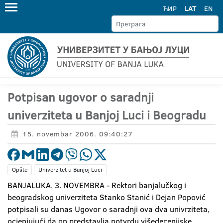
ЋИР
LAT
EN
Potpisan ugovor o saradnji
univerziteta u Banjoj Luci i Beogradu
15. novembar 2006. 09:40:27
Opšte
Univerzitet u Banjoj Luci
BANJALUKA, 3. NOVEMBRA - Rektori banjalučkog i
beogradskog univerziteta Stanko Stanić i Dejan Popović
potpisali su danas Ugovor o saradnji ova dva univrziteta,
ocjenjujući da on predstavlja potvrdu višedecenijske