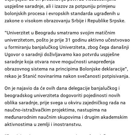
uspješne saradnje, ali i izazov za potpuniju primjenu
bolonjskih procesa i evropskih standarda ugrađenih u
zakone o visokom obrazovanju Srbije i Republike Srpske.
"Univerzitet u Beogradu smatramo svojim matičnim
univerzitetom, pošto je prije 31 godinu aktivno učestvovao
u formiranju banjalučkog Univerziteta, zbog čega današnji
Ugovor o saradnji doživljavamo kao potvrdu uspješne
saradnje koja otvara nove mogućnosti unapređenja
obrazovnog sistema na principima Bolonjske deklaracije",
rekao je Stanić novinarima nakon svečanosti potpisivanja.
On je najavio da će ovih dana delegacije banjalučkog i
beogradskog univerziteta dogovoriti pojedinosti novih
oblika saradnje, prije svega u okviru zajedničkog rada na
naučno-istraživačkim projektima, nastupima na
međunarodnim naučnim skupovima i drugim akademskim
aktivnostima u zemlji i inostranstvu.