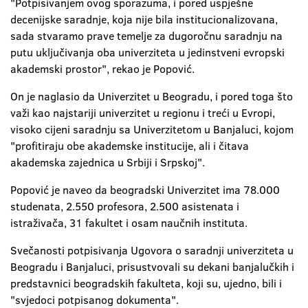
"Potpisivanjem ovog sporazuma, i pored uspješne
decenijske saradnje, koja nije bila institucionalizovana,
sada stvaramo prave temelje za dugoročnu saradnju na
putu uključivanja oba univerziteta u jedinstveni evropski
akademski prostor", rekao je Popović.
On je naglasio da Univerzitet u Beogradu, i pored toga što
važi kao najstariji univerzitet u regionu i treći u Evropi,
visoko cijeni saradnju sa Univerzitetom u Banjaluci, kojom
"profitiraju obe akademske institucije, ali i čitava
akademska zajednica u Srbiji i Srpskoj".
Popović je naveo da beogradski Univerzitet ima 78.000
studenata, 2.550 profesora, 2.500 asistenata i
istraživača, 31 fakultet i osam naučnih instituta.
Svečanosti potpisivanja Ugovora o saradnji univerziteta u
Beogradu i Banjaluci, prisustvovali su dekani banjalučkih i
predstavnici beogradskih fakulteta, koji su, ujedno, bili i
"svjedoci potpisanog dokumenta".