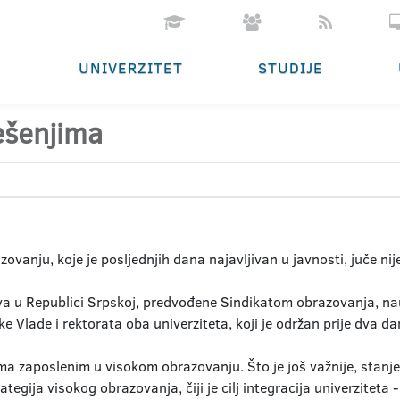
UNIVERZITET
STUDIJE
ješenjima
vanju, koje je posljednjih dana najavljivan u javnosti, juče nij
a u Republici Srpskoj, predvođene Sindikatom obrazovanja, nauk
Vlade i rektorata oba univerziteta, koji je održan prije dva da
 zaposlenim u visokom obrazovanju. Što je još važnije, stanje
ategija visokog obrazovanja, čiji je cilj integracija univerziteta