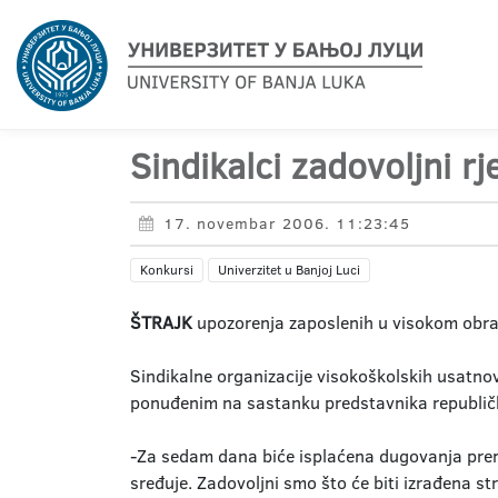
Sindikalci zadovoljni r
17. novembar 2006. 11:23:45
Konkursi
Univerzitet u Banjoj Luci
ŠTRAJK
upozorenja zaposlenih u visokom obrazo
Sindikalne organizacije visokoškolskih usatnov
ponuđenim na sastanku predstavnika republičke 
-Za sedam dana biće isplaćena dugovanja prema
sređuje. Zadovoljni smo što će biti izrađena str