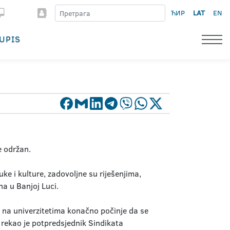
ЋИР
LAT
EN
UPIS
e održan.
e i kulture, zadovoljne su riješenjima,
na u Banjoj Luci.
 na univerzitetima konačno počinje da se
 - rekao je potpredsjednik Sindikata