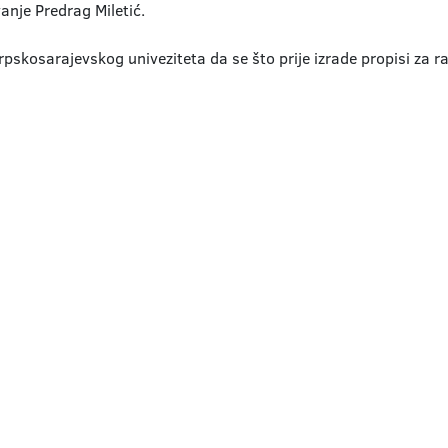
anje Predrag Miletić.
srpskosarajevskog univeziteta da se što prije izrade propisi za 