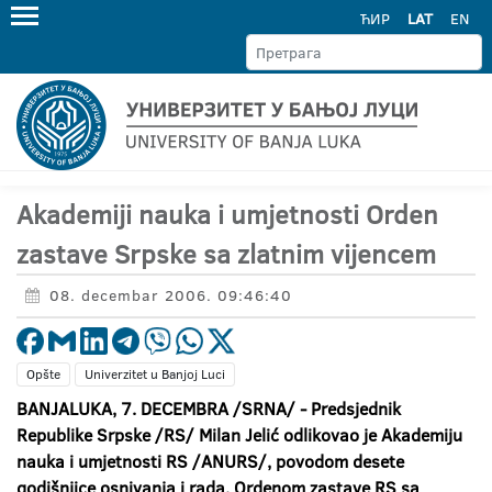
ЋИР
LAT
EN
Akademiji nauka i umjetnosti Orden
zastave Srpske sa zlatnim vijencem
08. decembar 2006. 09:46:40
Opšte
Univerzitet u Banjoj Luci
BANJALUKA, 7. DECEMBRA /SRNA/ - Predsjednik
Republike Srpske /RS/ Milan Jelić odlikovao je Akademiju
nauka i umjetnosti RS /ANURS/, povodom desete
godišnjice osnivanja i rada, Ordenom zastave RS sa