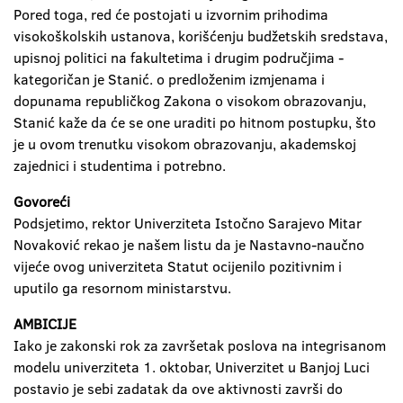
Pored toga, red će postojati u izvornim prihodima
visokoškolskih ustanova, korišćenju budžetskih sredstava,
upisnoj politici na fakultetima i drugim područjima -
kategoričan je Stanić. o predloženim izmjenama i
dopunama republičkog Zakona o visokom obrazovanju,
Stanić kaže da će se one uraditi po hitnom postupku, što
je u ovom trenutku visokom obrazovanju, akademskoj
zajednici i studentima i potrebno.
Govoreći
Podsjetimo, rektor Univerziteta Istočno Sarajevo Mitar
Novaković rekao je našem listu da je Nastavno-naučno
vijeće ovog univerziteta Statut ocijenilo pozitivnim i
uputilo ga resornom ministarstvu.
AMBICIJE
Iako je zakonski rok za završetak poslova na integrisanom
modelu univerziteta 1. oktobar, Univerzitet u Banjoj Luci
postavio je sebi zadatak da ove aktivnosti završi do