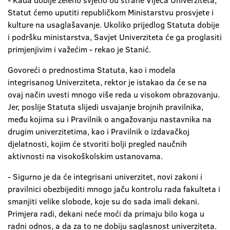
- Kada dobije zeleno svjetlo od strane Vijeća Univerziteta,
Statut ćemo uputiti republičkom Ministarstvu prosvjete i
kulture na usaglašavanje. Ukoliko prijedlog Statuta dobije
i podršku ministarstva, Savjet Univerziteta će ga proglasiti
primjenjivim i važećim - rekao je Stanić.
Govoreći o prednostima Statuta, kao i modela
integrisanog Univerziteta, rektor je istakao da će se na
ovaj način uvesti mnogo više reda u visokom obrazovanju.
Jer, poslije Statuta slijedi usvajanje brojnih pravilnika,
među kojima su i Pravilnik o angažovanju nastavnika na
drugim univerzitetima, kao i Pravilnik o izdavačkoj
djelatnosti, kojim će stvoriti bolji pregled naučnih
aktivnosti na visokoškolskim ustanovama.
- Sigurno je da će integrisani univerzitet, novi zakoni i
pravilnici obezbijediti mnogo jaču kontrolu rada fakulteta i
smanjiti velike slobode, koje su do sada imali dekani.
Primjera radi, dekani neće moći da primaju bilo koga u
radni odnos, a da za to ne dobiju saglasnost univerziteta.