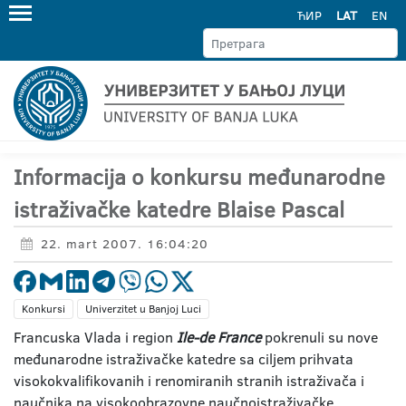
ЋИР
LAT
EN
Informacija o konkursu međunarodne
istraživačke katedre Blaise Pascal
22. mart 2007. 16:04:20
Konkursi
Univerzitet u Banjoj Luci
Francuska Vlada i region
Ile-de France
pokrenuli su nove
međunarodne istraživačke katedre sa ciljem prihvata
visokokvalifikovanih i renomiranih stranih istraživača i
naučnika na visokoobrazovne naučnoistraživačke