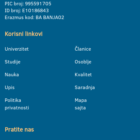
PIC broj: 995591705
ID broj: E10186843
Erazmus kod: BA BANJA02
Korisni linkovi
Univerzitet
Članice
Studije
Osoblje
Nauka
Kvalitet
Upis
Saradnja
Politika
Mapa
privatnosti
sajta
Pratite nas