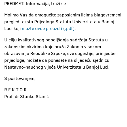
PREDMET: Informacija, traži se
Molimo Vas da omogućite zaposlenim licima blagovremeni
pregled teksta Prijedloga Statuta Univerziteta u Banjoj
Luci koji
možte ovde preuzeti (.pdf)
.
U cilju kvalitativnog poboljšanja sadržaja Statuta u
zakonskim okvirima koje pruža Zakon o visokom
obrazovanju Republike Srpske, sve sugestije, primjedbe i
prijedloge, možete da ponesete na slijedeću sjednicu
Nastavno-naučnog vijeća Univerziteta u Banjoj Luci.
S poštovanjem,
R E K T O R
Prof. dr Stanko Stanić