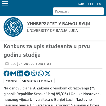
ЋИР
LAT
EN
Konkurs za upis studeanta u prvu
godinu studija
29. jun 2007. 19:51:04
Konkursi
Univerzitet u Banjoj Luci
Na osnovu člana 9. Zakona o visokom obrazovanju (“Sl.
glasnik Republike Srpske” broj 85/06) i Odluke Nastavno-
naučnog vijeća Univerziteta u Banjoj Luci i Nastavno-
naučnog vijeća Univerziteta u Istočnom Sarajevu o broju