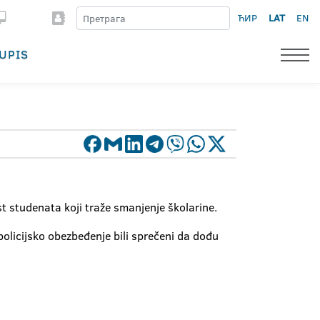
ЋИР
LAT
EN
UPIS
st studenata koji traže smanjenje školarine.
policijsko obezbeđenje bili sprečeni da dođu