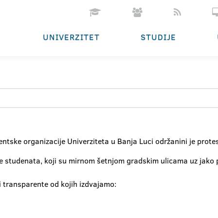
UNIVERZITET
STUDIJE
ntske organizacije Univerziteta u Banja Luci održanini je prote
ade studenata, koji su mirnom šetnjom gradskim ulicama uz jako 
i transparente od kojih izdvajamo: