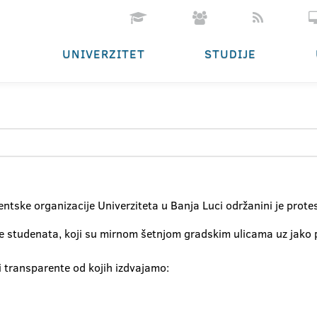
UNIVERZITET
STUDIJE
ntske organizacije Univerziteta u Banja Luci održanini je prote
ade studenata, koji su mirnom šetnjom gradskim ulicama uz jako 
i transparente od kojih izdvajamo: