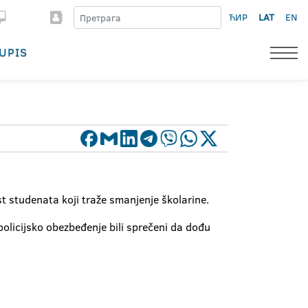
ЋИР
LAT
EN
UPIS
st studenata koji traže smanjenje školarine.
policijsko obezbeđenje bili sprečeni da dođu