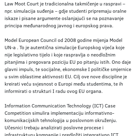
Law Moot Court je tradicionalna takmičenje u raspravi –
npr. simulacija suđenja – gdje studenti pripremaju oralne
iskaze i pisane argumente oslanjajući se na poznavanje
principa međunarodnog javnog i europskog prava.
Model European Council od 2008 godine mijenja Model
UN-a . To je autentična simulacije Europskog vijeća koje
nije legislativno tijelo i koje raspravlja o neodložnim
pitanjima i pregovara poziciju EU po pitanju istih. Ono daje
glavni impuls, te socijalne, ekonomske I političke smjernice
u svim oblastime aktivnosti EU. Cilj ove nove discipline je
kreirati veću svjesnost o Europi među studentima, te ih
informirati o strukturi I radu ovog EU organa.
Information Communication Technology (ICT) Case
Competition simulira implementaciju informativno-
komunikacijskih tehnologija u poslovnom okruženju.
Učesnici trebaju analizirati poslovne procese i
infrastrukturu kompanije i predložiti integrativno ICT