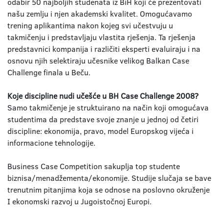
odabir 50 najboljih studenata iz BiH koji će prezentovati
našu zemlju i njen akademski kvalitet. Omogućavamo
trening aplikantima nakon kojeg svi učestvuju u
takmičenju i predstavljaju vlastita rješenja. Ta rješenja
predstavnici kompanija i različiti eksperti evaluiraju i na
osnovu njih selektiraju učesnike velikog Balkan Case
Challenge finala u Beču.
Koje discipline nudi učešće u BH Case Challenge 2008?
Samo takmičenje je struktuirano na način koji omogućava
studentima da predstave svoje znanje u jednoj od četiri
discipline: ekonomija, pravo, model Europskog vijeća i
informacione tehnologije.
Business Case Competition sakuplja top studente
biznisa/menadžementa/ekonomije. Studije slučaja se bave
trenutnim pitanjima koja se odnose na poslovno okruženje
I ekonomski razvoj u Jugoistočnoj Europi.