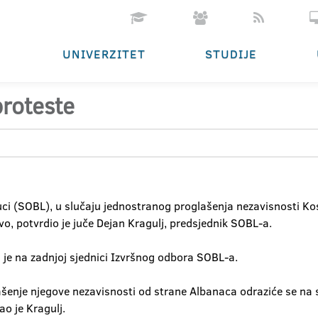
UNIVERZITET
STUDIJE
proteste
uci (SOBL), u slučaju jednostranog proglašenja nezavisnosti K
o, potvrdio je juče Dejan Kragulj, predsjednik SOBL-a.
je na zadnjoj sjednici Izvršnog odbora SOBL-a.
lašenje njegove nezavisnosti od strane Albanaca odraziće se na s
ao je Kragulj.