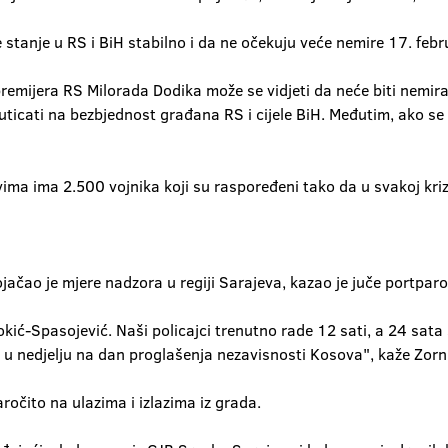
e stanje u RS i BiH stabilno i da ne očekuju veće nemire 17. febr
 premijera RS Milorada Dodika može se vidjeti da neće biti nemira
uticati na bezbjednost građana RS i cijele BiH. Međutim, ako se
a ima 2.500 vojnika koji su raspoređeni tako da u svakoj krizn
čao je mjere nadzora u regiji Sarajeva, kazao je juče portparol 
kić-Spasojević. Naši policajci trenutno rade 12 sati, a 24 sata 
 i u nedjelju na dan proglašenja nezavisnosti Kosova", kaže Zorn
ročito na ulazima i izlazima iz grada.