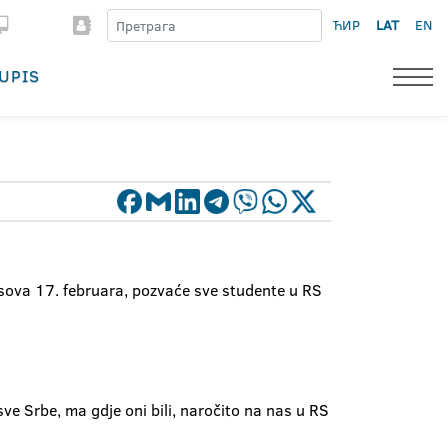
ЋИР
LAT
EN
UPIS
osova 17. februara, pozvaće sve studente u RS
ve Srbe, ma gdje oni bili, naročito na nas u RS