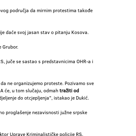
 ovog područja da mirnim protestima takođe
je daće svoj jasan stav o pitanju Kosova.
e Grubor.
RS, juče se sastao s predstavnicima OHR-a i
o da ne organizujemo proteste. Pozivamo sve
NA će, u tom slučaju, odmah
tražiti od
ljenje do otcjepljenja", istakao je Dukić.
ano proglašenje nezavisnosti južne srpske
tor Uprave Kriminalističke policije RS.