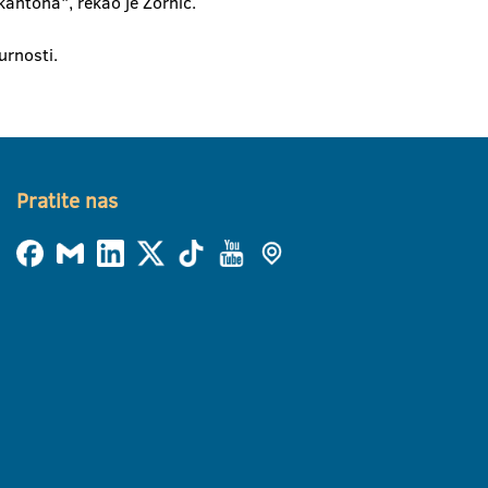
kantona", rekao je Zornić.
urnosti.
Pratite nas