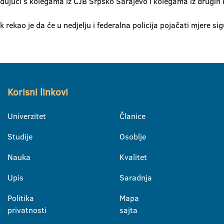
đujući s kolegama iz CJB Srpsko Sarajevo i kolegama iz drugih 
rekao je da će u nedjelju i federalna policija pojačati mjere sig
Korisni linkovi
Univerzitet
Članice
Studije
Osoblje
Nauka
Kvalitet
Upis
Saradnja
Politika
Mapa
privatnosti
sajta