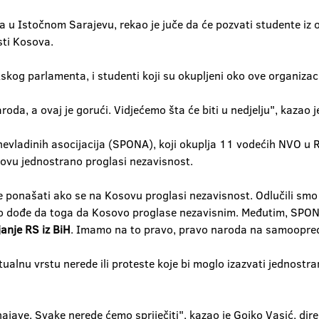
 u Istočnom Sarajevu, rekao je juče da će pozvati studente iz
sti Kosova.
kog parlamenta, i studenti koji su okupljeni oko ove organizaci
da, a ovaj je gorući. Vidjećemo šta će biti u nedjelju", kazao j
nevladinih asocijacija (SPONA), koji okuplja 11 vodećih NVO u 
vu jednostrano proglasi nezavisnost.
se ponašati ako se na Kosovu proglasi nezavisnost. Odlučili sm
 ako dođe da toga da Kosovo proglase nezavisnim. Međutim, SPO
anje RS iz BiH
. Imamo na to pravo, pravo naroda na samoopredje
tualnu vrstu nerede ili proteste koje bi moglo izazvati jednostr
jave. Svake nerede ćemo spriječiti", kazao je Gojko Vasić, direk