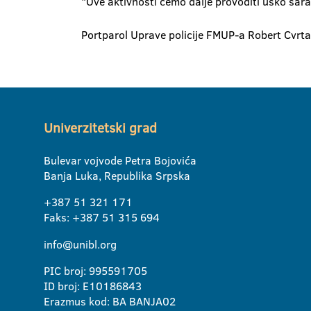
"Ove aktivnosti ćemo dalje provoditi usko sara
Portparol Uprave policije FMUP-a Robert Cvrtak 
Univerzitetski grad
Bulevar vojvode Petra Bojovića
Banja Luka, Republika Srpska
+387 51 321 171
Faks: +387 51 315 694
info@unibl.org
PIC broj: 995591705
ID broj: E10186843
Erazmus kod: BA BANJA02