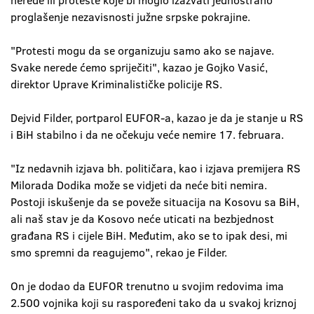
nerede ili proteste koje bi moglo izazvati jednostrano
proglašenje nezavisnosti južne srpske pokrajine.
"Protesti mogu da se organizuju samo ako se najave.
Svake nerede ćemo spriječiti", kazao je Gojko Vasić,
direktor Uprave Kriminalističke policije RS.
Dejvid Filder, portparol EUFOR-a, kazao je da je stanje u RS
i BiH stabilno i da ne očekuju veće nemire 17. februara.
"Iz nedavnih izjava bh. političara, kao i izjava premijera RS
Milorada Dodika može se vidjeti da neće biti nemira.
Postoji iskušenje da se poveže situacija na Kosovu sa BiH,
ali naš stav je da Kosovo neće uticati na bezbjednost
građana RS i cijele BiH. Međutim, ako se to ipak desi, mi
smo spremni da reagujemo", rekao je Filder.
On je dodao da EUFOR trenutno u svojim redovima ima
2.500 vojnika koji su raspoređeni tako da u svakoj kriznoj