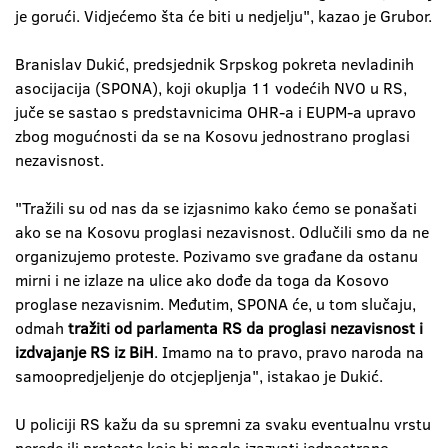
je gorući. Vidjećemo šta će biti u nedjelju", kazao je Grubor.
Branislav Dukić, predsjednik Srpskog pokreta nevladinih
asocijacija (SPONA), koji okuplja 11 vodećih NVO u RS,
juče se sastao s predstavnicima OHR-a i EUPM-a upravo
zbog mogućnosti da se na Kosovu jednostrano proglasi
nezavisnost.
"Tražili su od nas da se izjasnimo kako ćemo se ponašati
ako se na Kosovu proglasi nezavisnost. Odlučili smo da ne
organizujemo proteste. Pozivamo sve građane da ostanu
mirni i ne izlaze na ulice ako dođe da toga da Kosovo
proglase nezavisnim. Međutim, SPONA će, u tom slučaju,
odmah
tražiti od parlamenta RS da proglasi nezavisnost i
izdvajanje RS iz BiH
. Imamo na to pravo, pravo naroda na
samoopredjeljenje do otcjepljenja", istakao je Dukić.
U policiji RS kažu da su spremni za svaku eventualnu vrstu