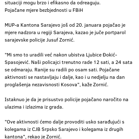
situaciji mogu brzo i efikasno da odreaguju.
Pojačane mjere bezbjednosti u FBiH
MUP-a Kantona Sarajevo još od 20. januara pojačao je
mjere nadzora u regiji Sarajeva, kazao je juče portparol
sarajevske policije Jusuf Zornić.
"Mi smo to uradili već nakon ubistva Ljubice Đokić-
Spasojević. Naši policajci trenutno rade 12 sati, a 24 sata
se odmaraju. Ranije su radili po osam sati. Pojačane
aktivnosti se nastavljaju i dalje, kao i u nedjelju na dan
proglašenja nezavisnosti Kosova", kaže Zornić.
Istaknuo je da je prisustvo policije pojačano naročito na
ulazima i izlazima iz grada.
"Ove aktivnosti ćemo dalje provoditi usko sarađujući s
kolegama iz CJB Srpsko Sarajevo i kolegama iz drugih
kantona", rekao je Zornić.