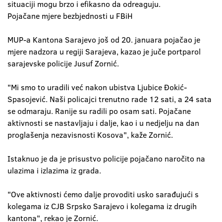
situaciji mogu brzo i efikasno da odreaguju.
Pojačane mjere bezbjednosti u FBiH
MUP-a Kantona Sarajevo još od 20. januara pojačao je
mjere nadzora u regiji Sarajeva, kazao je juče portparol
sarajevske policije Jusuf Zornić.
"Mi smo to uradili već nakon ubistva Ljubice Đokić-
Spasojević. Naši policajci trenutno rade 12 sati, a 24 sata
se odmaraju. Ranije su radili po osam sati. Pojačane
aktivnosti se nastavljaju i dalje, kao i u nedjelju na dan
proglašenja nezavisnosti Kosova", kaže Zornić.
Istaknuo je da je prisustvo policije pojačano naročito na
ulazima i izlazima iz grada.
"Ove aktivnosti ćemo dalje provoditi usko sarađujući s
kolegama iz CJB Srpsko Sarajevo i kolegama iz drugih
kantona", rekao je Zornić.