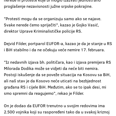
nerede ili proteste koje bi moglo izazvati jednostrano
proglašenje nezavisnosti južne srpske pokrajine.
"Protesti mogu da se organizuju samo ako se najave.
Svake nerede ćemo spriječiti", kazao je Gojko Vasić,
direktor Uprave Kriminalističke policije RS.
Dejvid Filder, portparol EUFOR-a, kazao je da je stanje u RS
i BiH stabilno i da ne očekuju veće nemire 17. februara.
"Iz nedavnih izjava bh. političara, kao i izjava premijera RS
Milorada Dodika može se vidjeti da neće biti nemira.
Postoji iskušenje da se poveže situacija na Kosovu sa BiH,
ali naš stav je da Kosovo neće uticati na bezbjednost
građana RS i cijele BiH. Međutim, ako se to ipak desi, mi
smo spremni da reagujemo", rekao je Filder.
On je dodao da EUFOR trenutno u svojim redovima ima
2.500 vojnika koji su raspoređeni tako da u svakoj kriznoj