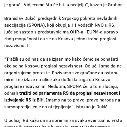
je gorući. Vidjećemo šta će biti u nedjelju", kazao je Grubor.
Branislav Dukić, predsjednik Srpskog pokreta nevladinih
asocijacija (SPONA), koji okuplja 11 vodećih NVO u RS,
juče se sastao s predstavnicima OHR-a i EUPM-a upravo
zbog mogućnosti da se na Kosovu jednostrano proglasi
nezavisnost.
"Tražili su od nas da se izjasnimo kako ćemo se ponašati
ako se na Kosovu proglasi nezavisnost. Odlučili smo da ne
organizujemo proteste. Pozivamo sve građane da ostanu
mirni i ne izlaze na ulice ako dođe da toga da Kosovo
proglase nezavisnim. Međutim, SPONA će, u tom slučaju,
odmah
tražiti od parlamenta RS da proglasi nezavisnost i
izdvajanje RS iz BiH
. Imamo na to pravo, pravo naroda na
samoopredjeljenje do otcjepljenja", istakao je Dukić.
U policiji RS kažu da su spremni za svaku eventualnu vrstu