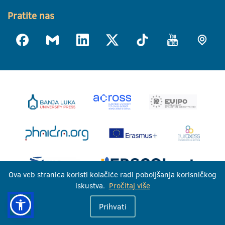
Pratite nas
Ova veb stranica koristi kolačiće radi poboljšanja korisničkog
iskustva.
Pročitaj više
Univerzitet u Banjoj Luci © 2026
Prihvati
Sva prava zadržana