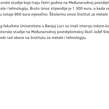
ktorske studije koje traju četiri godine na Međunarodnoj postdip
tale i tehnologiju. Bruto iznos stipendije je 1 300 eura, a kada s
u ostaje 900 eura mjesečno. Školarinu snosi Institut za metale i
 fakulteta Univerziteta u Banjoj Luci su imali intervju tokom koj
ktorske studije na Međunarodnoj postdiplomskoj školi Jožef Stefa
ski rad obave na Institutu za metale i tehnologiju.