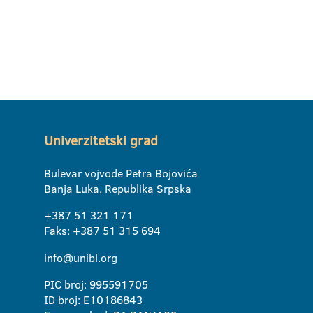
Univerzitetski grad
Bulevar vojvode Petra Bojovića
Banja Luka, Republika Srpska
+387 51 321 171
Faks: +387 51 315 694
info@unibl.org
PIC broj: 995591705
ID broj: E10186843