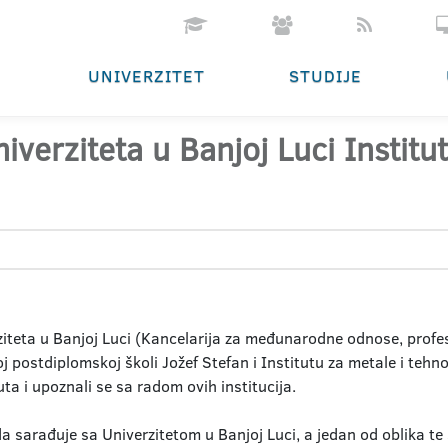
UNIVERZITET
STUDIJE
iverziteta u Banjoj Luci Institu
teta u Banjoj Luci (Kancelarija za međunarodne odnose, profes
j postdiplomskoj školi Jožef Stefan i Institutu za metale i tehnol
ta i upoznali se sa radom ovih institucija.
u da sarađuje sa Univerzitetom u Banjoj Luci, a jedan od oblika t