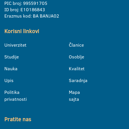
PIC broj: 995591705
ID broj: E10186843
Erazmus kod: BA BANJA02
Korisni linkovi
Univerzitet
Članice
Studije
Osoblje
Nauka
Kvalitet
Upis
Saradnja
Politika
Mapa
privatnosti
sajta
Pratite nas