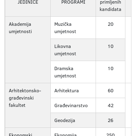
JEDINICE
PROGRAMI
primljenih
kandidata
Akademija
Muzička
20
umjetnosti
umjetnost
Likovna
10
umjetnost
Dramska
10
umjetnost
Arhitektonsko-
Arhitektura
60
građevinski
fakultet
Građevinarstvo
42
Geodezija
26
Ekonomski
Ekonomija
250