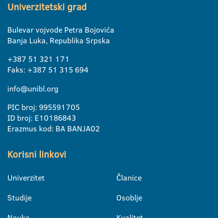
Univerzitetski grad
Bulevar vojvode Petra Bojovića
Banja Luka, Republika Srpska
+387 51 321 171
Faks: +387 51 315 694
info@unibl.org
PIC broj: 995591705
ID broj: E10186843
Erazmus kod: BA BANJA02
Korisni linkovi
Univerzitet
Članice
Studije
Osoblje
Nauka
Kvalitet