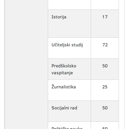
Istorija
17
Učiteljski studij
72
Predškolsko
50
vaspitanje
Žurnalistika
25
Socijalni rad
50
Političke nauke
50