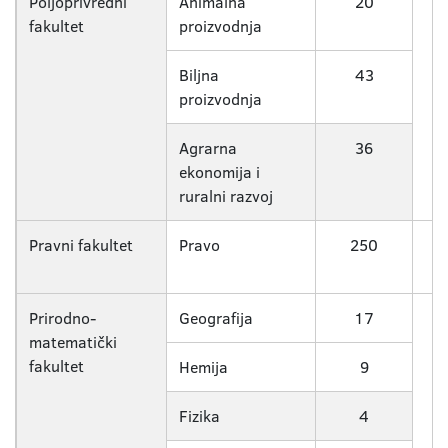
Poljoprivredni
Animalna
20
fakultet
proizvodnja
Biljna
43
proizvodnja
Agrarna
36
ekonomija i
ruralni razvoj
Pravni fakultet
Pravo
250
Prirodno-
Geografija
17
matematički
fakultet
Hemija
9
Fizika
4