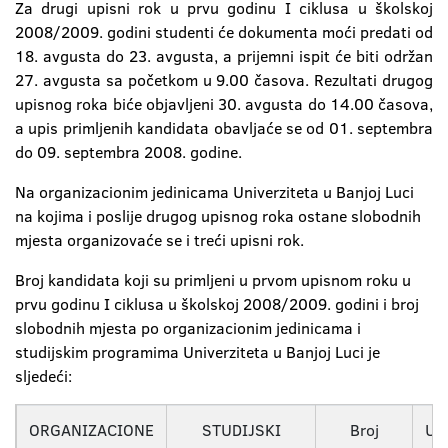
Za drugi upisni rok u prvu godinu I ciklusa u školskoj
2008/2009. godini studenti će dokumenta moći predati od
18. avgusta do 23. avgusta, a prijemni ispit će biti održan
27. avgusta sa početkom u 9.00 časova. Rezultati drugog
upisnog roka biće objavljeni 30. avgusta do 14.00 časova,
a upis primljenih kandidata obavljaće se od 01. septembra
do 09. septembra 2008. godine.
Na organizacionim jedinicama Univerziteta u Banjoj Luci
na kojima i poslije drugog upisnog roka ostane slobodnih
mjesta organizovaće se i treći upisni rok.
Broj kandidata koji su primljeni u prvom upisnom roku u
prvu godinu I ciklusa u školskoj 2008/2009. godini i broj
slobodnih mjesta po organizacionim jedinicama i
studijskim programima Univerziteta u Banjoj Luci je
sljedeći:
ORGANIZACIONE
STUDIJSKI
Broj
UK