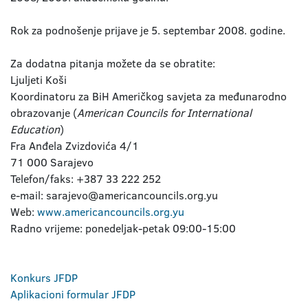
Rok za podnošenje prijave je 5. septembar 2008. godine.
Za dodatna pitanja možete da se obratite:
Ljuljeti Koši
Koordinatoru za BiH Američkog savjeta za međunarodno
obrazovanje (
American Councils for International
Education
)
Fra Anđela Zvizdovića 4/1
71 000 Sarajevo
Telefon/faks: +387 33 222 252
e-mail: sarajevo@americancouncils.org.yu
Web:
www.americancouncils.org.yu
Radno vrijeme: ponedeljak-petak 09:00-15:00
Konkurs JFDP
Aplikacioni formular JFDP