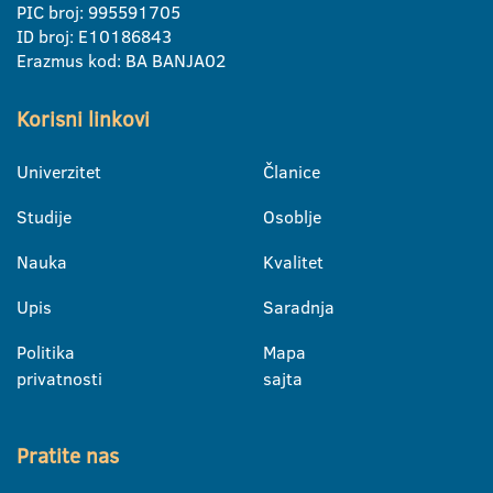
PIC broj: 995591705
ID broj: E10186843
Erazmus kod: BA BANJA02
Korisni linkovi
Univerzitet
Članice
Studije
Osoblje
Nauka
Kvalitet
Upis
Saradnja
Politika
Mapa
privatnosti
sajta
Pratite nas