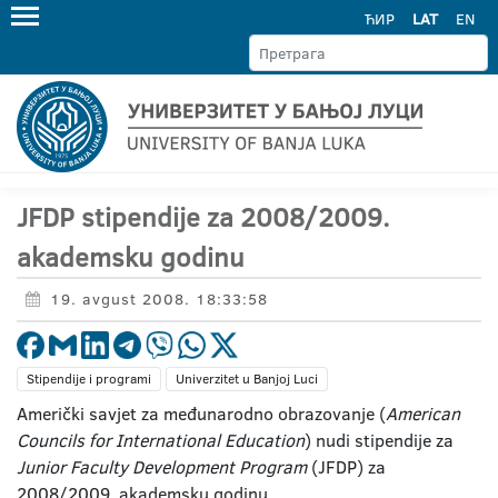
ЋИР
LAT
EN
JFDP stipendije za 2008/2009.
akademsku godinu
19. avgust 2008. 18:33:58
Stipendije i programi
Univerzitet u Banjoj Luci
Američki savjet za međunarodno obrazovanje (
American
Councils for International Education
) nudi stipendije za
Junior Faculty Development Program
(JFDP) za
2008/2009. akademsku godinu.