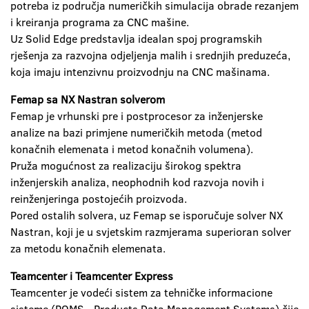
potreba iz područja numeričkih simulacija obrade rezanjem
i kreiranja programa za CNC mašine.
Uz Solid Edge predstavlja idealan spoj programskih
rješenja za razvojna odjeljenja malih i srednjih preduzeća,
koja imaju intenzivnu proizvodnju na CNC mašinama.
Femap sa NX Nastran solverom
Femap je vrhunski pre i postprocesor za inženjerske
analize na bazi primjene numeričkih metoda (metod
konačnih elemenata i metod konačnih volumena).
Pruža mogućnost za realizaciju širokog spektra
inženjerskih analiza, neophodnih kod razvoja novih i
reinženjeringa postojećih proizvoda.
Pored ostalih solvera, uz Femap se isporučuje solver NX
Nastran, koji je u svjetskim razmjerama superioran solver
za metodu konačnih elemenata.
Teamcenter i Teamcenter Express
Teamcenter je vodeći sistem za tehničke informacione