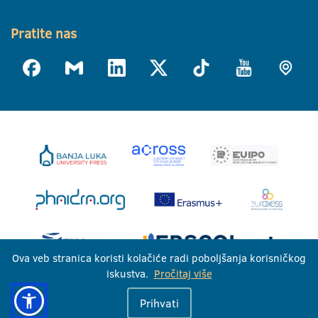
Pratite nas
Ova veb stranica koristi kolačiće radi poboljšanja korisničkog
iskustva.
Pročitaj više
Univerzitet u Banjoj Luci © 2026
Prihvati
Sva prava zadržana