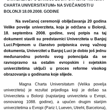
CHARTA UNIVERSITATUM
» NA SVEČANOSTI U
BOLONJI 18.09.2008. GODINE
Na svečanoj ceremoniji obilježavanja 20 godina
Velike povelje univerziteta, koja je održana u Bolonji,
18. septembra 2008. godine, svoj potpis na taj
dokument stavili su predstavnici Univerziteta u Banjoj
Luci
.
Prijemom u članstvo potpisnica ovog važnog
dokumenta, Univerzitet u Banjoj Luci je dobio još jednu
međunarodnu potvrdu svog potencijala da se
ravnopravno sa ostalim evropskim i svjetskim
univerzitetima uključi u proces reform
e
visokog
obrazovanja u godinama koje slijede.
Magna Charta Universitatum
(Velika povelja
univerziteta) je rezultat prijedloga koji je došao sa
Univerziteta u Bolonji (najstarijeg univerziteta u Evropi,
osnovanog 1088. godine), a upućen drugim starijim
univerzitetima u Evropi (Pariz
I
, Lueven, Utreht, Barcelona),