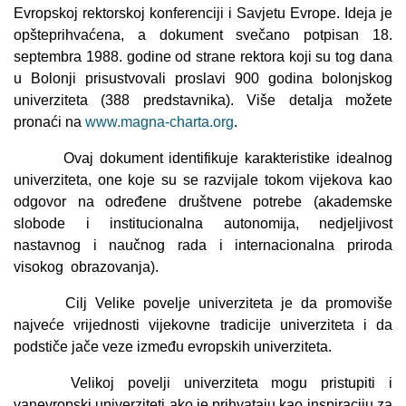
Evropskoj rektorskoj konferenciji i Savjetu Evrope. Ideja je
opšteprihvaćena, a dokument svečano potpisan 18.
septembra 1988. godine od strane rektora koji su tog dana
u Bolonji prisustvovali proslavi 900 godina bolonjskog
univerziteta (388 predstavnika). Više detalja možete
pronaći na
www.magna-charta.org
.
Ovaj dokument identifikuje karakteristike idealnog
univerziteta, one koje su se razvijale tokom vijekova kao
odgovor na određene društvene potrebe (akademske
slobode i institucionalna autonomija, nedjeljivost
nastavnog i naučnog rada i internacionalna priroda
visokog
obrazovanja).
Cilj Velike povelje univerziteta je da promoviše
najveće vrijednosti vijekovne tradicije univerziteta i da
podstiče jače veze između evropskih univerziteta.
Velikoj povelji univerziteta mogu pristupiti i
vanevropski univerziteti ako je prihvataju kao inspiraciju za