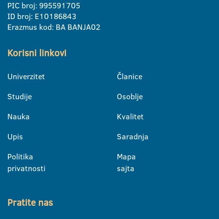
PIC broj: 995591705
ID broj: E10186843
Erazmus kod: BA BANJA02
Korisni linkovi
Univerzitet
Članice
Studije
Osoblje
Nauka
Kvalitet
Upis
Saradnja
Politika
Mapa
privatnosti
sajta
Pratite nas